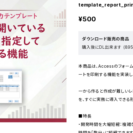
template_report_pri
¥500
ダウンロード販売の商品
購入後にDL出来ます (895
本商品は、Accessのフォ
ートを印刷する機能を実装し
一から作ると作成が難しいレ
を、すぐに実務に導入できる
■特長
・開発時間を大幅短縮：複雑
時間を「数分」に短縮できま