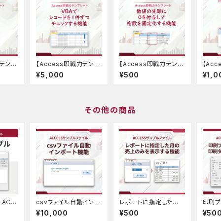
力テンプ
【Access即戦力テンプ
【Access即戦力テンプ
【Ac
分けて
レート】VBAでレコード
レート】数値の先頭に0
レート
¥5,000
¥500
¥1,0
を1件ずつチェックする
を付与して桁数を固定
日を判
機能
化する
その他の商品
｜ACC
csvファイル自動インポ
レポートに指定した月
印刷プ
ァイル
ート機能｜ACCESSサ
の売上のみを表示する
ずに印
¥10,000
¥500
¥50
ンプルファイル
機能｜ACCESSサンプ
出す機