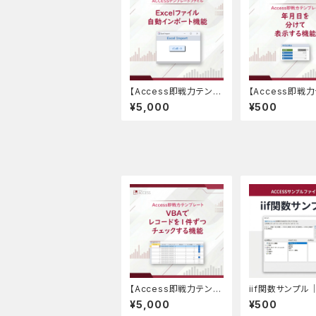
【Access即戦力テンプ
【Access即戦
レート】Excelファイル
レート】年月日を
¥5,000
¥500
自動インポート機能
表示する機能
【Access即戦力テンプ
iif関数サンプル
レート】VBAでレコード
ESSサンプルフ
¥5,000
¥500
を1件ずつチェックする