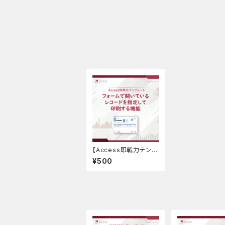
【Access即戦力テンプ
レート】フォームで開い
¥500
ているレコードを指定し
て印刷する機能